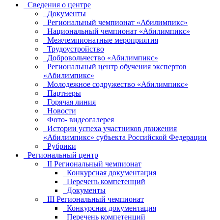
Сведения о центре
Документы
Региональный чемпионат «Абилимпикс»
Национальный чемпионат «Абилимпикс»
Межчемпионатные мероприятия
Трудоустройство
Добровольчество «Абилимпикс»
Региональный центр обучения экспертов
«Абилимпикс»
Молодежное содружество «Абилимпикс»
Партнеры
Горячая линия
Новости
Фото- видеогалерея
Истории успеха участников движения
«Абилимпикс» субъекта Российской Федерации
Рубрики
Региональный центр
II Региональный чемпионат
Конкурсная документация
Перечень компетенций
Документы
III Региональный чемпионат
Конкурсная документация
Перечень компетенций