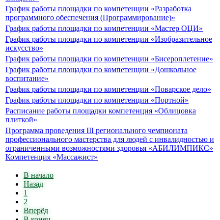
График работы площадки по компетенции «Разработка
программного обеспечения (Программирование)»
График работы площадки по компетенции «Мастер ОЦИ»
График работы площадки по компетенции «Изобразительное
искусство»
График работы площадки по компетенции «Бисероплетение»
График работы площадки по компетенции «Дошкольное
воспитание»
График работы площадки по компетенции «Поварское дело»
График работы площадки по компетенции «Портной»
Расписание работы площадки компетенция «Облицовка
плиткой»
Программа проведения III регионального чемпионата
профессионального мастерства для людей с инвалидностью и
ограниченными возможностями здоровья «АБИЛИМПИКС»
Компетенция «Массажист»
В начало
Назад
1
2
Вперёд
В конец