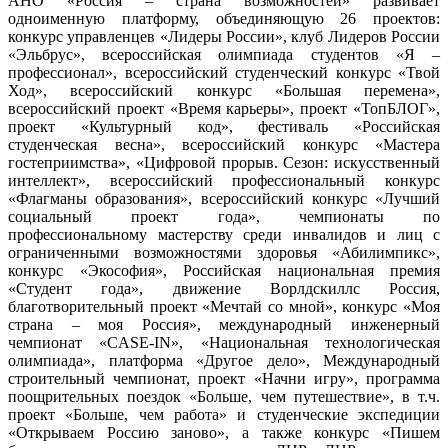
АНО «Россия – страна возможностей» развивает
одноименную платформу, объединяющую 26 проектов:
конкурс управленцев «Лидеры России», клуб Лидеров России
«Эльбрус», всероссийская олимпиада студентов «Я –
профессионал», всероссийский студенческий конкурс «Твой
Ход», всероссийский конкурс «Большая перемена»,
всероссийский проект «Время карьеры», проект «ТопБЛОГ»,
проект «Культурный код», фестиваль «Российская
студенческая весна», всероссийский конкурс «Мастера
гостеприимства», «Цифровой прорыв. Сезон: искусственный
интеллект», всероссийский профессиональный конкурс
«Флагманы образования», всероссийский конкурс «Лучший
социальный проект года», чемпионаты по
профессиональному мастерству среди инвалидов и лиц с
ограниченными возможностями здоровья «Абилимпикс»,
конкурс «Экософия», Российская национальная премия
«Студент года», движение Ворлдскиллс Россия,
благотворительный проект «Мечтай со мной», конкурс «Моя
страна – моя Россия», международный инженерный
чемпионат «CASE-IN», «Национальная технологическая
олимпиада», платформа «Другое дело», Международный
строительный чемпионат, проект «Начни игру», программа
поощрительных поездок «Больше, чем путешествие», в т.ч.
проект «Больше, чем работа» и студенческие экспедиции
«Открываем Россию заново», а также конкурс «Пишем