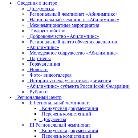
Сведения о центре
Документы
Региональный чемпионат «Абилимпикс»
Национальный чемпионат «Абилимпикс»
Межчемпионатные мероприятия
Трудоустройство
Добровольчество «Абилимпикс»
Региональный центр обучения экспертов
«Абилимпикс»
Молодежное содружество «Абилимпикс»
Партнеры
Горячая линия
Новости
Фото- видеогалерея
Истории успеха участников движения
«Абилимпикс» субъекта Российской Федерации
Рубрики
Региональный центр
II Региональный чемпионат
Конкурсная документация
Перечень компетенций
Документы
III Региональный чемпионат
Конкурсная документация
Перечень компетенций