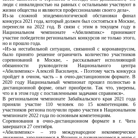
люди с инвалидностью на равных с остальными участвуют в
жизни общества и являются профессионалами своего дела».
Из-за сложной эпидемиологической обстановки финал
конкурса 2021 года, который должен был состояться в Москве,
перенесли на 2022 год. В связи с этим в текущем году в
Национальном чемпионате «Абилимпикс» принимают
участие победители региональных конкурсов не только этого,
но и прошло года.
«Из-за нестабильной ситуации, связанной с коронавирусом,
было принято решение ограничить количество участников
соревнований в Москве, - рассказывает исполняющий
обязанности руководителя Национального центра
«Абилимпикс» Алексей Васильчук. - Поэтому часть конкурса
пройдет в очном, часть – в очно-дистанционном формате. В
2020 году Национальный чемпионат прошел полностью в
дистанционной форме, опыт приобрели. Так что, уверены,
что и в этом году с поставленными задачами справимся».
В региональном чемпионате Забайкальского края 2021 года
приняли участие 110 человек по 15 компетенциям. 6
участников региона получили право участия в Национальном
чемпионате 2022 года по основным компетенциям.
Соревнования в очно-дистанционном формате в г. Чита
завершатся 27 сентября.
«Абилимпикс» – это международное некоммерческое
движение, зародившееся в Японии и развивающееся в мире с