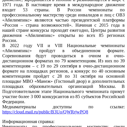
1971 года. В настоящее время в международное движение
входит 53 страны. В России чемпионаты по
профессиональному мастерству среди инвалидов и лиц с ОВЗ
«Абилимпикс» являются частью президентской платформы
«Россия – страна возможностей». Начиная с 2015 года в
нашей стране конкурсы проходят ежегодно, Центры развития
движения «Абилимпикс» открыты во всех 85 регионах
России.
В 2022 году VII и VIII Национальные чемпионаты
«Абилимпикс» пройдут в объединенном формате.
Соревнования будут проводиться в очном и очно-
дистанционном форматах по 79 компетенциям. Из них по 39
компетенциям – с 19 по 29 сентября в очно-дистанционном
формате на площадках регионов, а конкурс по 40 основным
компетенциям пройдет с 28 по 31 октября на основной
площадке МВО «Манеж» (Гостиный двор) и дополнительных
площадках образовательных организаций Москвы. В
Подготовительном этапе Национального чемпионата примут
участие более 3 000 конкурсантов из 85 субъектов Российской
Федерации.
Медиаматериалы доступны по ссылке:
https://cloud.mail.ru/public/B3Uo/QWRrjwPQ8
Информационная справка:
Чемпионаты по профессиональному мастерству среди