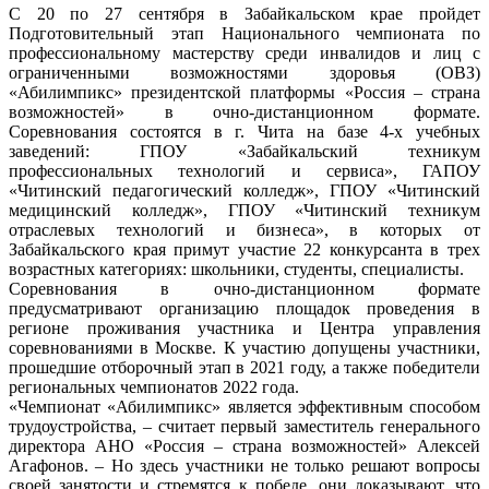
С 20 по 27 сентября в Забайкальском крае пройдет
Подготовительный этап Национального чемпионата по
профессиональному мастерству среди инвалидов и лиц с
ограниченными возможностями здоровья (ОВЗ)
«Абилимпикс» президентской платформы «Россия – страна
возможностей» в очно-дистанционном формате.
Соревнования состоятся в г. Чита на базе 4-х учебных
заведений: ГПОУ «Забайкальский техникум
профессиональных технологий и сервиса», ГАПОУ
«Читинский педагогический колледж», ГПОУ «Читинский
медицинский колледж», ГПОУ «Читинский техникум
отраслевых технологий и бизнеса», в которых от
Забайкальского края примут участие 22 конкурсанта в трех
возрастных категориях: школьники, студенты, специалисты.
Соревнования в очно-дистанционном формате
предусматривают организацию площадок проведения в
регионе проживания участника и Центра управления
соревнованиями в Москве. К участию допущены участники,
прошедшие отборочный этап в 2021 году, а также победители
региональных чемпионатов 2022 года.
«Чемпионат «Абилимпикс» является эффективным способом
трудоустройства, – считает первый заместитель генерального
директора АНО «Россия – страна возможностей» Алексей
Агафонов. – Но здесь участники не только решают вопросы
своей занятости и стремятся к победе, они доказывают, что